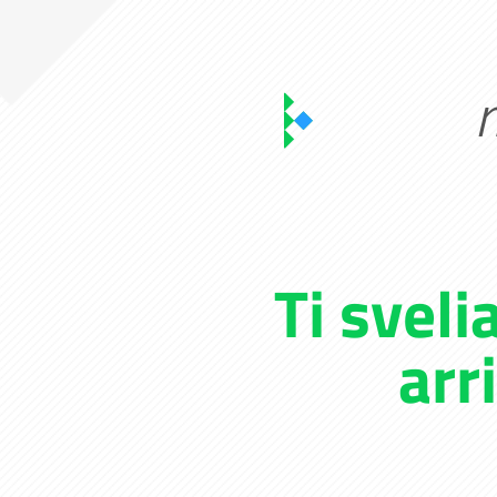
Ti svel
arr