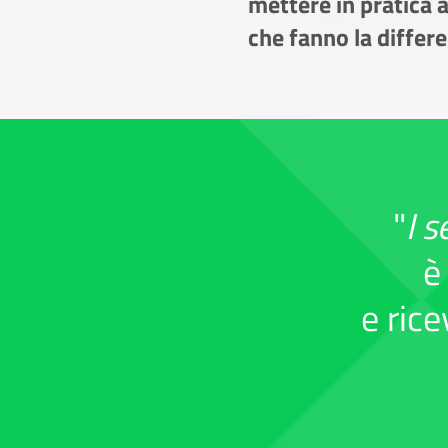
mettere in pratica 
che fanno la differ
"
I s
è
e ric