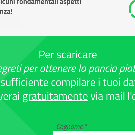
alcuni fondamentali aspetti
enza!
Per scaricare
egreti per ottenere la pancia pia
 sufficiente compilare i tuoi dat
everai
gratuitamente
via mail l
Cognome