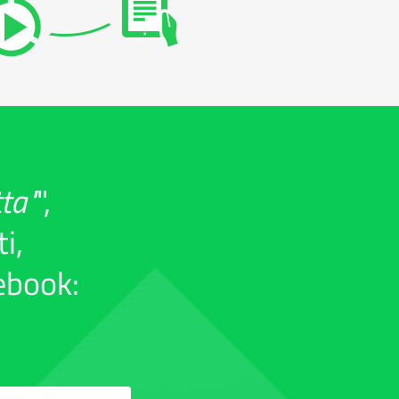
tta"
",
i,
'ebook: