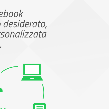
'ebook
o desiderato,
rsonalizzata
.